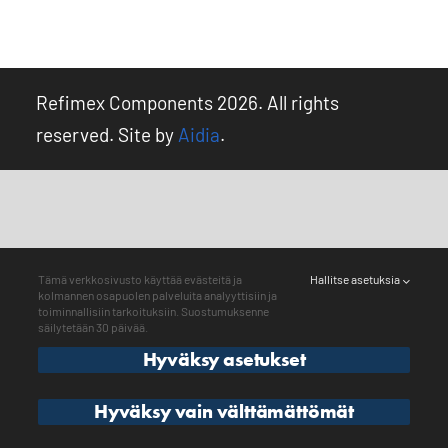
Kirjaudu ulos
Refimex Components 2026. All rights
reserved. Site by
Aidia
.
Tämä verkkosivusto käyttää evästeitä ja
Hallitse asetuksia
kolmannen osapuolen palveluita analyyttisiin ja
toiminnallisiin tarkoituksiin. Suostumuksenne
säilytetään 30 päivää.
Hyväksy asetukset
Hyväksy vain välttämättömät