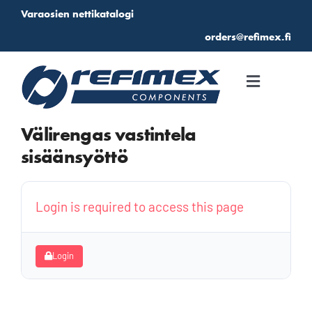
Skip
Varaosien nettikatalogi
to
orders@refimex.fi
content
Toggle
Navigati
Etusivu
Välirengas vastintela
sisäänsyöttö
Katalogi
Login is required to access this page
Suosikit
Kirjautuminen
Login
Tarjouspyyntö