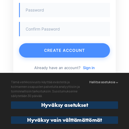
CREATE ACCOUNT
Already have an account?
Sign in
Tämä verkkosivusto käyttää evästeitä ja
Hallitse asetuksia
kolmannen osapuolen palveluita analyyttisiin ja
toiminnallisiin tarkoituksiin. Suostumuksenne
säilytetään 30 päivää.
Hyväksy asetukset
Refimex Components 2026. All rights
Hyväksy vain välttämättömät
reserved. Site by
Aidia
.