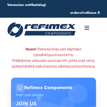
Skip
Varaosien nettikatalogi
to
orders@refimex.fi
content
Toggle
Navigati
Etusivu
Huom!
Rekisteröidy vain käyttäen
työsähköpostiosoitetta.
Katalogi
Pidätämme oikeuden poistaa tilit, jotka ovat tehty
epäilyttävältä vaikuttavista sähköpostiosoitteista.
Suosikit
Refimex Components
Kirjautuminen
Start your journey
JOIN US
Tarjouspyyntö