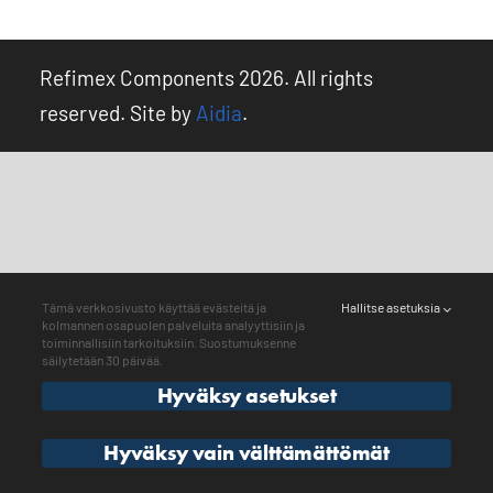
Kirjaudu ulos
Refimex Components 2026. All rights
reserved. Site by
Aidia
.
Tämä verkkosivusto käyttää evästeitä ja
Hallitse asetuksia
kolmannen osapuolen palveluita analyyttisiin ja
toiminnallisiin tarkoituksiin. Suostumuksenne
säilytetään 30 päivää.
Hyväksy asetukset
Hyväksy vain välttämättömät