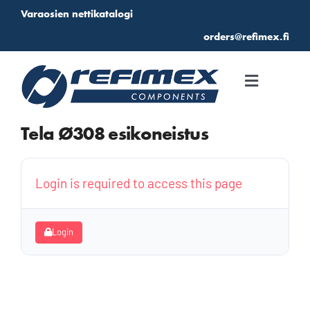
Skip
Varaosien nettikatalogi
to
orders@refimex.fi
content
Toggle
Navigati
Etusivu
Tela Ø308 esikoneistus
Katalogi
Login is required to access this page
Suosikit
Login
Kirjautuminen
Tarjouspyyntö