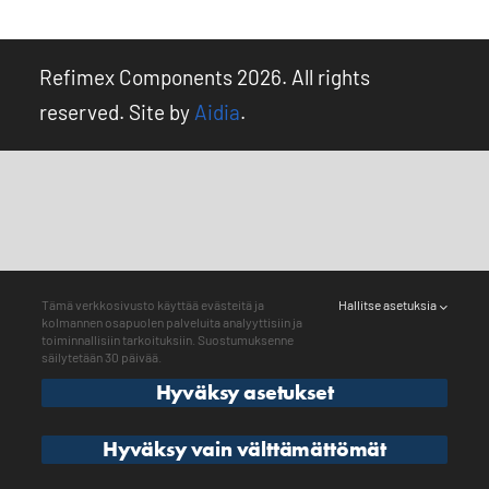
Kirjaudu ulos
Refimex Components 2026. All rights
reserved. Site by
Aidia
.
Tämä verkkosivusto käyttää evästeitä ja
Hallitse asetuksia
kolmannen osapuolen palveluita analyyttisiin ja
toiminnallisiin tarkoituksiin. Suostumuksenne
säilytetään 30 päivää.
Hyväksy asetukset
Hyväksy vain välttämättömät