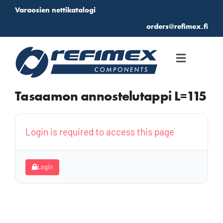
Skip
Varaosien nettikatalogi
to
orders@refimex.fi
content
Toggle
Navigati
Etusivu
Tasaamon annostelutappi L=115
Katalogi
Login is required to access this page
Suosikit
Login
Kirjautuminen
Tarjouspyyntö