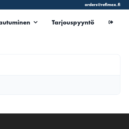
orders@refimex.fi
jautuminen
Tarjouspyyntö