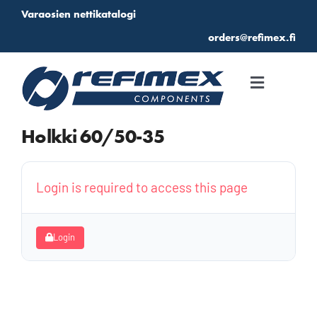
Skip
Varaosien nettikatalogi
to
orders@refimex.fi
content
Toggle
Navigati
Etusivu
Holkki 60/50-35
Katalogi
Login is required to access this page
Suosikit
Login
Kirjautuminen
Tarjouspyyntö