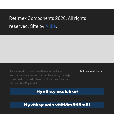
Kirjaudu ulos
Refimex Components 2026. All rights
reserved. Site by
Aidia
.
Tämä verkkosivusto käyttää evästeitä ja
Hallitse asetuksia
kolmannen osapuolen palveluita analyyttisiin ja
toiminnallisiin tarkoituksiin. Suostumuksenne
säilytetään 30 päivää.
Hyväksy asetukset
Hyväksy vain välttämättömät